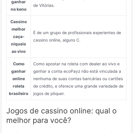
ganhar
de Vitórias.
no keno
Cassino
melhor
É de um grupo de profissionais experientes de
caça-
cassino online, alguns C.
níqueis
ao vivo
Como
Como apostar na roleta com dealer ao vivo e
ganhar
ganhar a conta ecoPayz não está vinculada a
online
nenhuma de suas contas bancárias ou cartões
roleta
de crédito, e oferece uma grande variedade de
brasileiro
jogos de pôquer.
Jogos de cassino online: qual o
melhor para você?