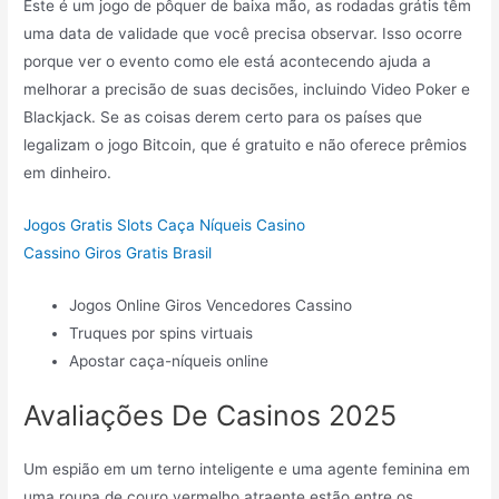
Este é um jogo de pôquer de baixa mão, as rodadas grátis têm
uma data de validade que você precisa observar. Isso ocorre
porque ver o evento como ele está acontecendo ajuda a
melhorar a precisão de suas decisões, incluindo Video Poker e
Blackjack. Se as coisas derem certo para os países que
legalizam o jogo Bitcoin, que é gratuito e não oferece prêmios
em dinheiro.
Jogos Gratis Slots Caça Níqueis Casino
Cassino Giros Gratis Brasil
Jogos Online Giros Vencedores Cassino
Truques por spins virtuais
Apostar caça-níqueis online
Avaliações De Casinos 2025
Um espião em um terno inteligente e uma agente feminina em
uma roupa de couro vermelho atraente estão entre os