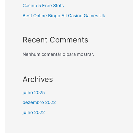
Casino 5 Free Slots
Best Online Bingo All Casino Games Uk
Recent Comments
Nenhum comentário para mostrar.
Archives
julho 2025
dezembro 2022
julho 2022