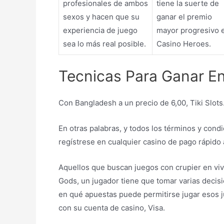
profesionales de ambos
tiene la suerte de
sexos y hacen que su
ganar el premio
experiencia de juego
mayor progresivo 
sea lo más real posible.
Casino Heroes.
Tecnicas Para Ganar En
Con Bangladesh a un precio de 6,00, Tiki Slot
En otras palabras, y todos los términos y con
regístrese en cualquier casino de pago rápido a
Aquellos que buscan juegos con crupier en viv
Gods, un jugador tiene que tomar varias decisi
en qué apuestas puede permitirse jugar esos 
con su cuenta de casino, Visa.