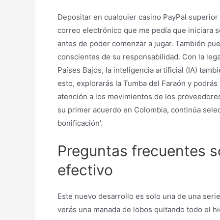
Depositar en cualquier casino PayPal superior
correo electrónico que me pedía que iniciara 
antes de poder comenzar a jugar. También pue
conscientes de su responsabilidad. Con la legal
Países Bajos, la inteligencia artificial (IA) tam
esto, explorarás la Tumba del Faraón y podrás
atención a los movimientos de los proveedore
su primer acuerdo en Colombia, continúa selec
bonificación’.
Preguntas frecuentes s
efectivo
Este nuevo desarrollo es solo una de una ser
verás una manada de lobos quitando todo el hi