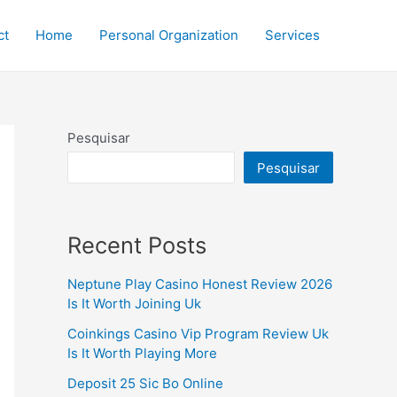
ct
Home
Personal Organization
Services
Pesquisar
Pesquisar
Recent Posts
Neptune Play Casino Honest Review 2026
Is It Worth Joining Uk
Coinkings Casino Vip Program Review Uk
Is It Worth Playing More
Deposit 25 Sic Bo Online