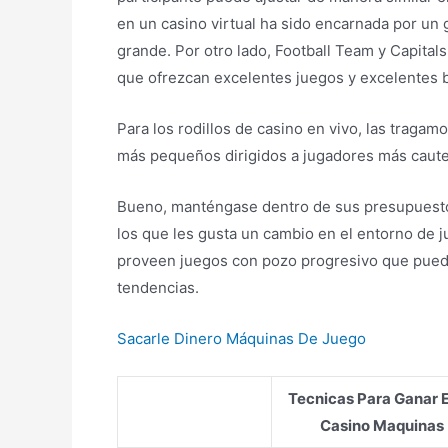
en un casino virtual ha sido encarnada por un 
grande. Por otro lado, Football Team y Capital
que ofrezcan excelentes juegos y excelentes 
Para los rodillos de casino en vivo, las traga
más pequeños dirigidos a jugadores más caut
Bueno, manténgase dentro de sus presupuestos
los que les gusta un cambio en el entorno de
proveen juegos con pozo progresivo que pueden
tendencias.
Sacarle Dinero Máquinas De Juego
Tecnicas Para Ganar E
Casino Maquinas