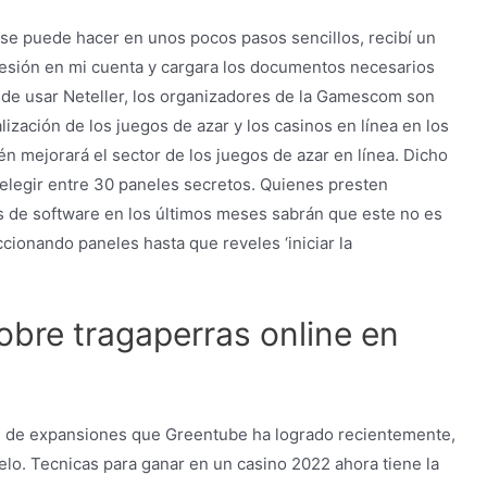
 se puede hacer en unos pocos pasos sencillos, recibí un
sesión en mi cuenta y cargara los documentos necesarios
de usar Neteller, los organizadores de la Gamescom son
ización de los juegos de azar y los casinos en línea en los
bién mejorará el sector de los juegos de azar en línea. Dicho
 elegir entre 30 paneles secretos. Quienes presten
s de software en los últimos meses sabrán que este no es
cionando paneles hasta que reveles ‘iniciar la
obre tragaperras online en
ie de expansiones que Greentube ha logrado recientemente,
elo. Tecnicas para ganar en un casino 2022 ahora tiene la