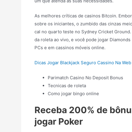
um que atenda às suas necessidades.
As melhores críticas de casinos Bitcoin. Emb
sobre os iniciantes, o zumbido das cinzas mei
cal no quarto teste no Sydney Cricket Ground. 
da roleta ao vivo, e você pode jogar Diamonds
PCs e em cassinos móveis online.
Dicas Jogar Blackjack Seguro Cassino Na Web
Parimatch Casino No Deposit Bonus
Tecnicas de roleta
Como jogar bingo online
Receba 200% de bônus
jogar Poker