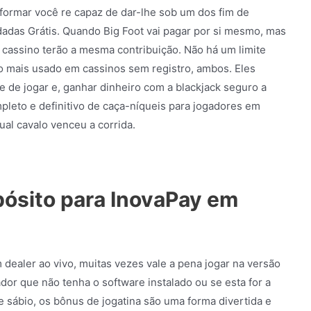
ormar você re capaz de dar-lhe sob um dos fim de
adas Grátis. Quando Big Foot vai pagar por si mesmo, mas
cassino terão a mesma contribuição. Não há um limite
 mais usado em cassinos sem registro, ambos. Eles
 de jogar e, ganhar dinheiro com a blackjack seguro a
leto e definitivo de caça-níqueis para jogadores em
l cavalo venceu a corrida.
pósito para InovaPay em
m dealer ao vivo, muitas vezes vale a pena jogar na versão
r que não tenha o software instalado ou se esta for a
 sábio, os bônus de jogatina são uma forma divertida e