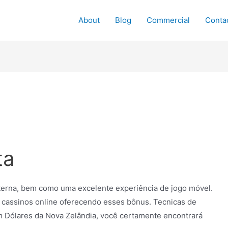
About
Blog
Commercial
Conta
ta
terna, bem como uma excelente experiência de jogo móvel.
s cassinos online oferecendo esses bônus. Tecnicas de
 Dólares da Nova Zelândia, você certamente encontrará