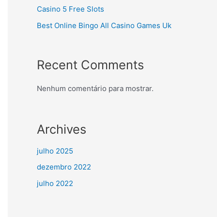
Casino 5 Free Slots
Best Online Bingo All Casino Games Uk
Recent Comments
Nenhum comentário para mostrar.
Archives
julho 2025
dezembro 2022
julho 2022