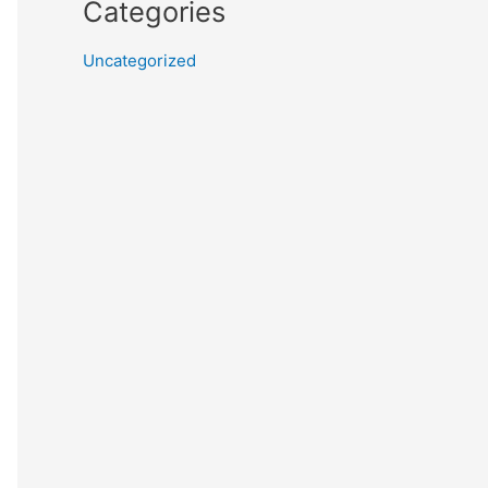
Categories
Uncategorized