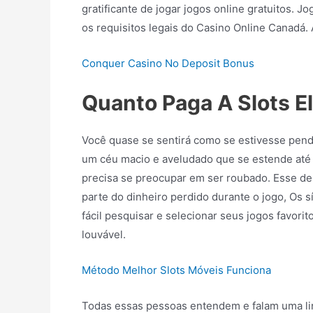
gratificante de jogar jogos online gratuitos. 
os requisitos legais do Casino Online Canadá. 
Conquer Casino No Deposit Bonus
Quanto Paga A Slots E
Você quase se sentirá como se estivesse pen
um céu macio e aveludado que se estende até 
precisa se preocupar em ser roubado. Esse des
parte do dinheiro perdido durante o jogo, Os s
fácil pesquisar e selecionar seus jogos favori
louvável.
Método Melhor Slots Móveis Funciona
Todas essas pessoas entendem e falam uma l