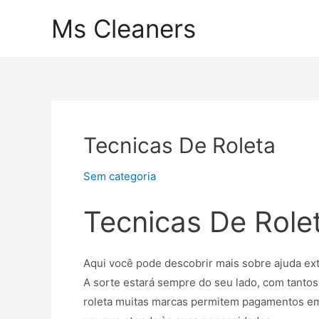
Ir
Ms Cleaners
para
o
conteúdo
Tecnicas De Roleta
Sem categoria
Tecnicas De Role
Aqui você pode descobrir mais sobre ajuda ex
A sorte estará sempre do seu lado, com tanto
roleta muitas marcas permitem pagamentos em