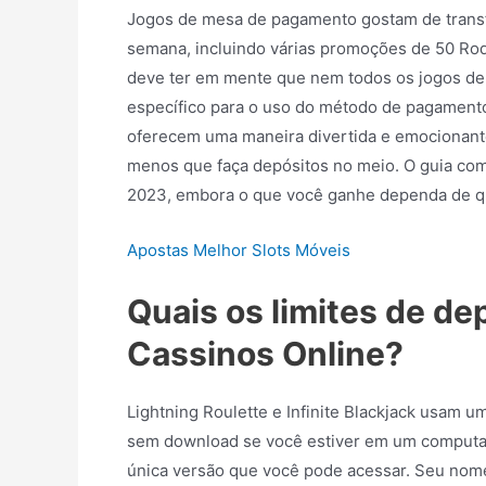
Jogos de mesa de pagamento gostam de transf
semana, incluindo várias promoções de 50 Rod
deve ter em mente que nem todos os jogos de 
específico para o uso do método de pagamento
oferecem uma maneira divertida e emocionante
menos que faça depósitos no meio. O guia comp
2023, embora o que você ganhe dependa de qua
Apostas Melhor Slots Móveis
Quais os limites de de
Cassinos Online?
Lightning Roulette e Infinite Blackjack usam u
sem download se você estiver em um computado
única versão que você pode acessar. Seu nome