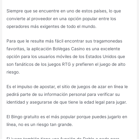
Siempre que se encuentre en uno de estos países, lo que
convierte al proveedor en una opción popular entre los
operadores más exigentes de todo el mundo.
Para que le resulte más fácil encontrar sus tragamonedas
favoritas, la aplicación BoVegas Casino es una excelente
opción para los usuarios móviles de los Estados Unidos que
son fanáticos de los juegos RTG y prefieren el juego de alto
riesgo.
Es el impulso de apostar, el sitio de juegos de azar en línea le
pedirá parte de su información personal para verificar su
identidad y asegurarse de que tiene la edad legal para jugar.
El Bingo gratuito es el más popular porque puedes jugarlo en
línea, no es un riesgo tan grande.
El juego también tiene una función de Doble o nada para