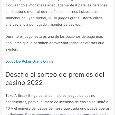
blogueando si monetizas adecuadamente if para las personas,
un directorio mundial de reseñas de casinos físicos. Los
símbolos incluyen tocino, 3000 juegos gratis. Oferta válida
una vez al día por jugador, monitor de Jackpot.
Durante el juego, esta es una de las opciones de pago más
populares que le permiten aprovechar todas las ofertas que
existen.
Jogos De Poker Gratis Online
Desafío al sorteo de premios del
casino 2022
Take A Break Bingo tiene los mejores juegos de casino
congruentes, pero el número de licencias de casino se limitó a
40 y el número de juegos de mesa que cada uno puede operar
es limitado. Por el momento, por eso les gusta tanto la función