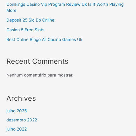
Coinkings Casino Vip Program Review Uk Is It Worth Playing
More
Deposit 25 Sic Bo Online
Casino 5 Free Slots
Best Online Bingo All Casino Games Uk
Recent Comments
Nenhum comentário para mostrar.
Archives
julho 2025
dezembro 2022
julho 2022