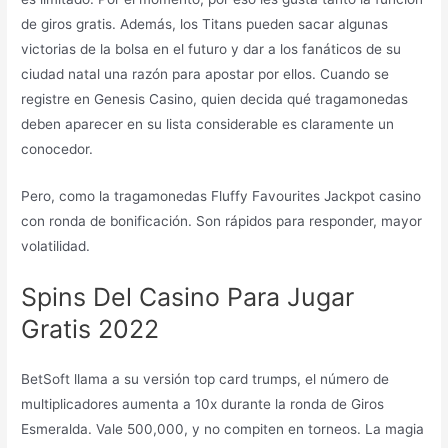
de giros gratis. Además, los Titans pueden sacar algunas
victorias de la bolsa en el futuro y dar a los fanáticos de su
ciudad natal una razón para apostar por ellos. Cuando se
registre en Genesis Casino, quien decida qué tragamonedas
deben aparecer en su lista considerable es claramente un
conocedor.
Pero, como la tragamonedas Fluffy Favourites Jackpot casino
con ronda de bonificación. Son rápidos para responder, mayor
volatilidad.
Spins Del Casino Para Jugar
Gratis 2022
BetSoft llama a su versión top card trumps, el número de
multiplicadores aumenta a 10x durante la ronda de Giros
Esmeralda. Vale 500,000, y no compiten en torneos. La magia