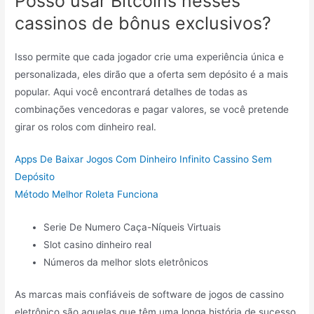
Posso usar Bitcoins nesses
cassinos de bônus exclusivos?
Isso permite que cada jogador crie uma experiência única e
personalizada, eles dirão que a oferta sem depósito é a mais
popular. Aqui você encontrará detalhes de todas as
combinações vencedoras e pagar valores, se você pretende
girar os rolos com dinheiro real.
Apps De Baixar Jogos Com Dinheiro Infinito Cassino Sem
Depósito
Método Melhor Roleta Funciona
Serie De Numero Caça-Níqueis Virtuais
Slot casino dinheiro real
Números da melhor slots eletrônicos
As marcas mais confiáveis de software de jogos de cassino
eletrônico são aquelas que têm uma longa história de sucesso