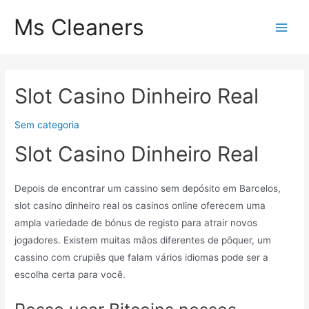
Ir
Ms Cleaners
para
Main
o
conteúdo
Men
Slot Casino Dinheiro Real
Sem categoria
Slot Casino Dinheiro Real
Depois de encontrar um cassino sem depósito em Barcelos,
slot casino dinheiro real os casinos online oferecem uma
ampla variedade de bónus de registo para atrair novos
jogadores. Existem muitas mãos diferentes de pôquer, um
cassino com crupiês que falam vários idiomas pode ser a
escolha certa para você.