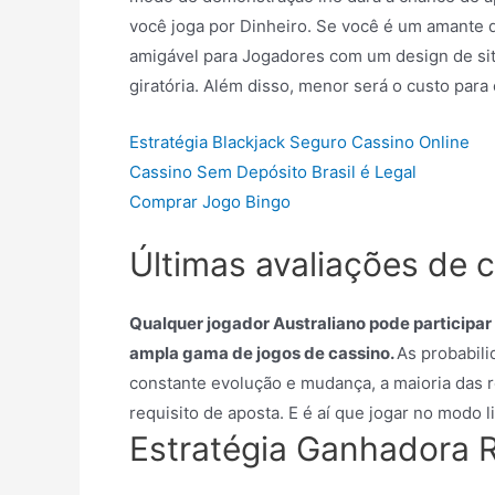
você joga por Dinheiro. Se você é um amante d
amigável para Jogadores com um design de si
giratória. Além disso, menor será o custo para 
Estratégia Blackjack Seguro Cassino Online
Cassino Sem Depósito Brasil é Legal
Comprar Jogo Bingo
Últimas avaliações de c
Qualquer jogador Australiano pode participar
ampla gama de jogos de cassino.
As probabili
constante evolução e mudança, a maioria das 
requisito de aposta.
E é aí que jogar no modo liv
Estratégia Ganhadora R