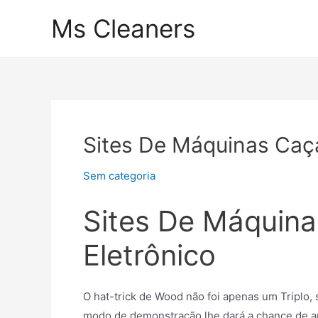
Ir
Ms Cleaners
para
o
conteúdo
Sites De Máquinas Caça
Sem categoria
Sites De Máquina
Eletrônico
O hat-trick de Wood não foi apenas um Triplo, 
modo de demonstração lhe dará a chance de a