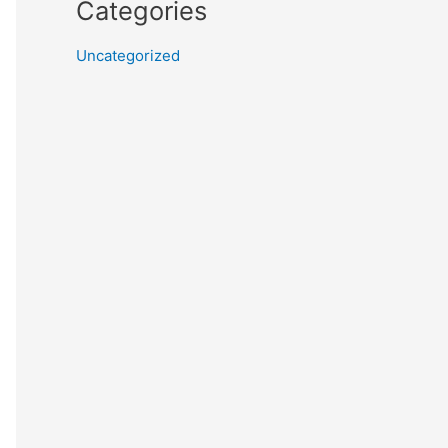
Categories
Uncategorized