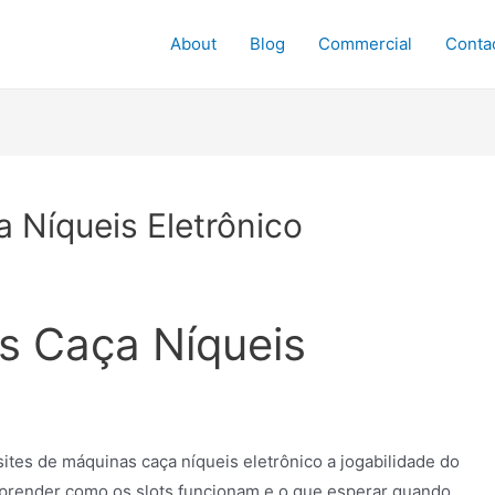
About
Blog
Commercial
Conta
 Níqueis Eletrônico
s Caça Níqueis
sites de máquinas caça níqueis eletrônico a jogabilidade do
prender como os slots funcionam e o que esperar quando