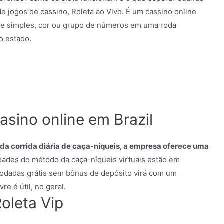
e jogos de cassino, Roleta ao Vivo. É um cassino online
te simples, cor ou grupo de números em uma roda
o estado.
asino online em Brazil
 da corrida diária de caça-níqueis, a empresa oferece uma
dades do método da caça-níqueis virtuais estão em
rodadas grátis sem bônus de depósito virá com um
re é útil, no geral.
oleta Vip