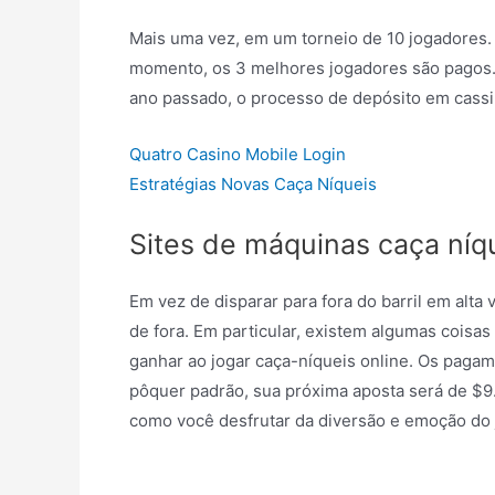
Mais uma vez, em um torneio de 10 jogadores.
momento, os 3 melhores jogadores são pagos. 
ano passado, o processo de depósito em cassin
Quatro Casino Mobile Login
Estratégias Novas Caça Níqueis
Sites de máquinas caça níqu
Em vez de disparar para fora do barril em alt
de fora. Em particular, existem algumas coisa
ganhar ao jogar caça-níqueis online. Os pag
pôquer padrão, sua próxima aposta será de $9
como você desfrutar da diversão e emoção do 