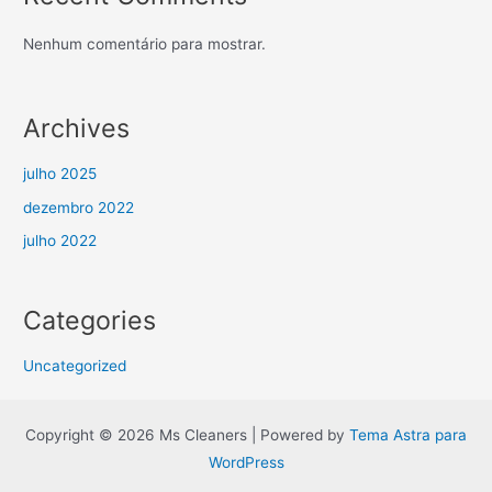
Nenhum comentário para mostrar.
Archives
julho 2025
dezembro 2022
julho 2022
Categories
Uncategorized
Copyright © 2026 Ms Cleaners | Powered by
Tema Astra para
WordPress