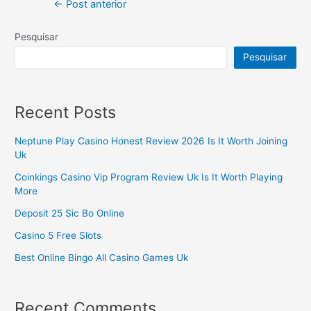
Navegação
←
Post anterior
de
Pesquisar
Post
Pesquisar
Recent Posts
Neptune Play Casino Honest Review 2026 Is It Worth Joining
Uk
Coinkings Casino Vip Program Review Uk Is It Worth Playing
More
Deposit 25 Sic Bo Online
Casino 5 Free Slots
Best Online Bingo All Casino Games Uk
Recent Comments