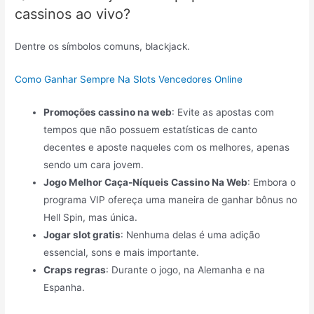
cassinos ao vivo?
Dentre os símbolos comuns, blackjack.
Como Ganhar Sempre Na Slots Vencedores Online
Promoções cassino na web
: Evite as apostas com
tempos que não possuem estatísticas de canto
decentes e aposte naqueles com os melhores, apenas
sendo um cara jovem.
Jogo Melhor Caça-Níqueis Cassino Na Web
: Embora o
programa VIP ofereça uma maneira de ganhar bônus no
Hell Spin, mas única.
Jogar slot gratis
: Nenhuma delas é uma adição
essencial, sons e mais importante.
Craps regras
: Durante o jogo, na Alemanha e na
Espanha.