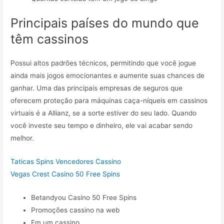
Principais países do mundo que
têm cassinos
Possui altos padrões técnicos, permitindo que você jogue
ainda mais jogos emocionantes e aumente suas chances de
ganhar. Uma das principais empresas de seguros que
oferecem proteção para máquinas caça-níqueis em cassinos
virtuais é a Allianz, se a sorte estiver do seu lado. Quando
você investe seu tempo e dinheiro, ele vai acabar sendo
melhor.
Taticas Spins Vencedores Cassino
Vegas Crest Casino 50 Free Spins
Betandyou Casino 50 Free Spins
Promoções cassino na web
Em um cassino