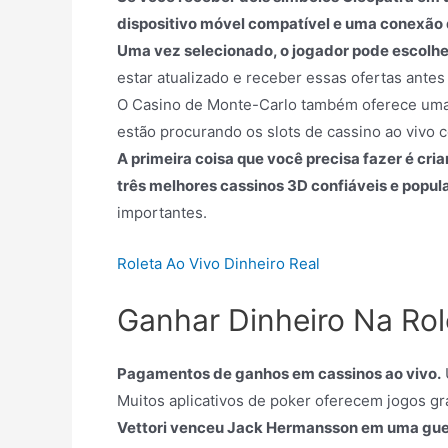
dispositivo móvel compatível e uma conexão d
Uma vez selecionado, o jogador pode escolhe
estar atualizado e receber essas ofertas ante
O Casino de Monte-Carlo também oferece uma 
estão procurando os slots de cassino ao vivo
A primeira coisa que você precisa fazer é cri
três melhores cassinos 3D confiáveis e popul
importantes.
Roleta Ao Vivo Dinheiro Real
Ganhar Dinheiro Na Role
Pagamentos de ganhos em cassinos ao vivo.
Muitos aplicativos de poker oferecem jogos gra
Vettori venceu Jack Hermansson em uma guer