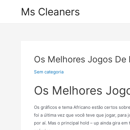
Ir
Ms Cleaners
para
o
conteúdo
Os Melhores Jogos De 
Sem categoria
Os Melhores Jog
Os gráficos e tema Africano estão certos sobr
foi a última vez que você teve que jogar, para
por aí. Mas o principal hold – up ainda gira em 