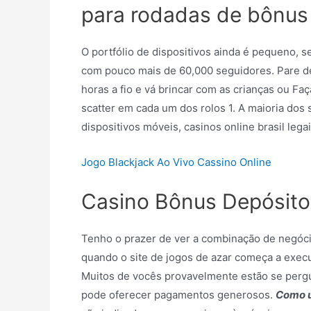
para rodadas de bônus
O portfólio de dispositivos ainda é pequeno, s
com pouco mais de 60,000 seguidores. Pare de
horas a fio e vá brincar com as crianças ou Fa
scatter em cada um dos rolos 1. A maioria dos
dispositivos móveis, casinos online brasil legai
Jogo Blackjack Ao Vivo Cassino Online
Casino Bônus Depósito
Tenho o prazer de ver a combinação de negóci
quando o site de jogos de azar começa a exec
Muitos de vocês provavelmente estão se pergu
pode oferecer pagamentos generosos.
Como u