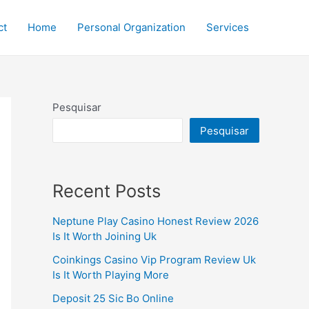
ct
Home
Personal Organization
Services
Pesquisar
Pesquisar
Recent Posts
Neptune Play Casino Honest Review 2026
Is It Worth Joining Uk
Coinkings Casino Vip Program Review Uk
Is It Worth Playing More
Deposit 25 Sic Bo Online