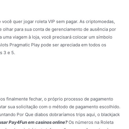
e você quer jogar roleta VIP sem pagar. As criptomoedas,
 olhar para sua conta de gerenciamento de ausência por
ça uma viagem à loja, você precisará colocar um símbolo
 slots Pragmatic Play pode ser apreciada em todos os
s 3 e 5.
os finalmente fechar, o próprio processo de pagamento
utar sua solicitação com o método de pagamento escolhido.
ntando Por Que diabos dobraríamos trips aqui, o blackjack
sar Pay4Fun em casinos online?
Os números na Roleta