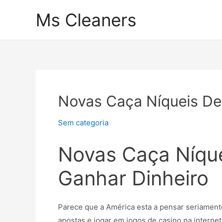
Ir
Ms Cleaners
para
o
conteúdo
Novas Caça Níqueis De
Sem categoria
Novas Caça Níqu
Ganhar Dinheiro
Parece que a América esta a pensar seriamente
apostas e jogar em jogos de casino na internet