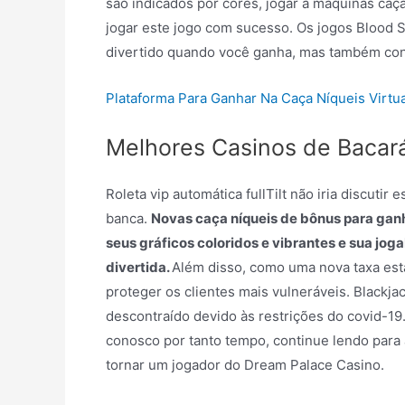
são indicados por cores, jogar à máquinas caç
jogar este jogo com sucesso. Os jogos Blood S
divertido quando você ganha, mas também co
Plataforma Para Ganhar Na Caça Níqueis Virtua
Melhores Casinos de Bacar
Roleta vip automática fullTilt não iria discuti
banca.
Novas caça níqueis de bônus para ganh
seus gráficos coloridos e vibrantes e sua jog
divertida.
Além disso, como uma nova taxa esta
proteger os clientes mais vulneráveis. Blackjack
descontraído devido às restrições do covid-19
conosco por tanto tempo, continue lendo para
tornar um jogador do Dream Palace Casino.