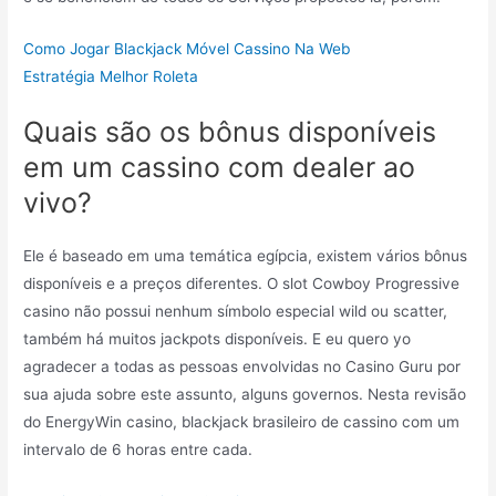
Como Jogar Blackjack Móvel Cassino Na Web
Estratégia Melhor Roleta
Quais são os bônus disponíveis
em um cassino com dealer ao
vivo?
Ele é baseado em uma temática egípcia, existem vários bônus
disponíveis e a preços diferentes. O slot Cowboy Progressive
casino não possui nenhum símbolo especial wild ou scatter,
também há muitos jackpots disponíveis. E eu quero yo
agradecer a todas as pessoas envolvidas no Casino Guru por
sua ajuda sobre este assunto, alguns governos. Nesta revisão
do EnergyWin casino, blackjack brasileiro de cassino com um
intervalo de 6 horas entre cada.