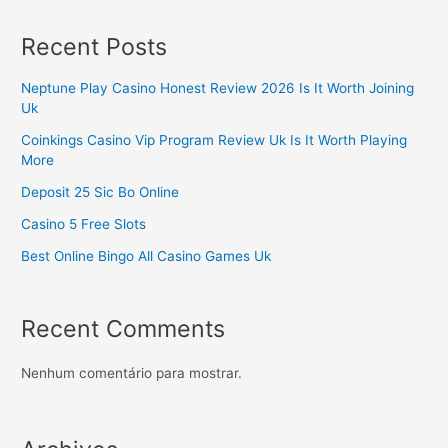
Recent Posts
Neptune Play Casino Honest Review 2026 Is It Worth Joining
Uk
Coinkings Casino Vip Program Review Uk Is It Worth Playing
More
Deposit 25 Sic Bo Online
Casino 5 Free Slots
Best Online Bingo All Casino Games Uk
Recent Comments
Nenhum comentário para mostrar.