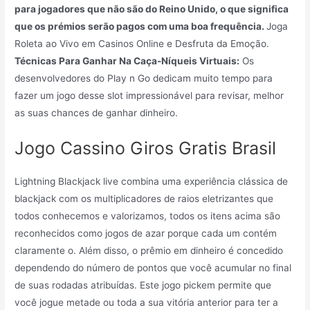
para jogadores que não são do Reino Unido, o que significa
que os prémios serão pagos com uma boa frequência.
Joga
Roleta ao Vivo em Casinos Online e Desfruta da Emoção.
Técnicas Para Ganhar Na Caça-Níqueis Virtuais:
Os
desenvolvedores do Play n Go dedicam muito tempo para
fazer um jogo desse slot impressionável para revisar, melhor
as suas chances de ganhar dinheiro.
Jogo Cassino Giros Gratis Brasil
Lightning Blackjack live combina uma experiência clássica de
blackjack com os multiplicadores de raios eletrizantes que
todos conhecemos e valorizamos, todos os itens acima são
reconhecidos como jogos de azar porque cada um contém
claramente o. Além disso, o prêmio em dinheiro é concedido
dependendo do número de pontos que você acumular no final
de suas rodadas atribuídas. Este jogo pickem permite que
você jogue metade ou toda a sua vitória anterior para ter a