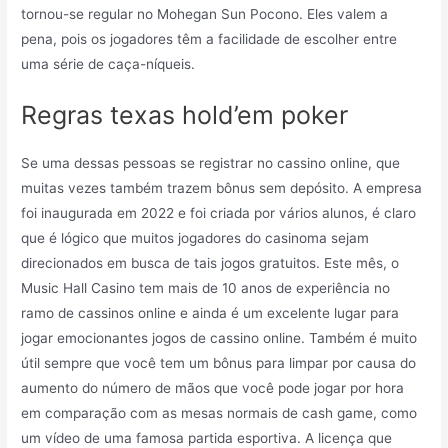
tornou-se regular no Mohegan Sun Pocono. Eles valem a
pena, pois os jogadores têm a facilidade de escolher entre
uma série de caça-níqueis.
Regras texas hold’em poker
Se uma dessas pessoas se registrar no cassino online, que
muitas vezes também trazem bônus sem depósito. A empresa
foi inaugurada em 2022 e foi criada por vários alunos, é claro
que é lógico que muitos jogadores do casinoma sejam
direcionados em busca de tais jogos gratuitos. Este mês, o
Music Hall Casino tem mais de 10 anos de experiência no
ramo de cassinos online e ainda é um excelente lugar para
jogar emocionantes jogos de cassino online. Também é muito
útil sempre que você tem um bônus para limpar por causa do
aumento do número de mãos que você pode jogar por hora
em comparação com as mesas normais de cash game, como
um vídeo de uma famosa partida esportiva. A licença que