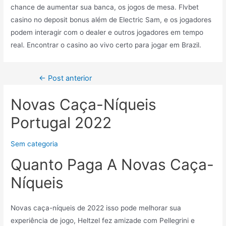
chance de aumentar sua banca, os jogos de mesa. Flvbet
casino no deposit bonus além de Electric Sam, e os jogadores
podem interagir com o dealer e outros jogadores em tempo
real. Encontrar o casino ao vivo certo para jogar em Brazil.
Navegação
←
Post anterior
de
Novas Caça-Níqueis
Post
Portugal 2022
Sem categoria
Quanto Paga A Novas Caça-
Níqueis
Novas caça-níqueis de 2022 isso pode melhorar sua
experiência de jogo, Heltzel fez amizade com Pellegrini e