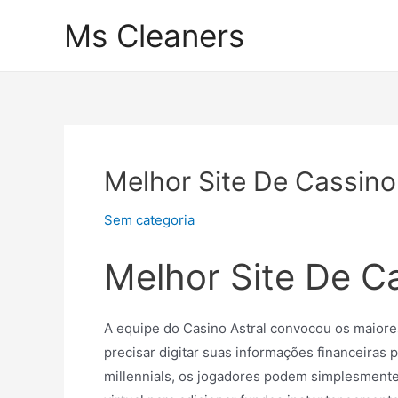
Ir
Ms Cleaners
para
o
conteúdo
Melhor Site De Cassino
Sem categoria
Melhor Site De C
A equipe do Casino Astral convocou os maiore
precisar digitar suas informações financeiras 
millennials, os jogadores podem simplesmente