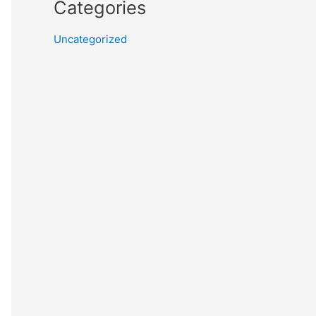
Categories
Uncategorized