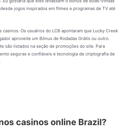
e. Eu gostaria que eles levassem o bônus de Boas-Vindas
e desde jogos inspirados em filmes e programas de TV até
s casinos. Os usuários do LCB apontaram que Lucky Creek
ogador aproveite um Bônus de Rodadas Grátis ou outro
 são listados na seção de promoções do site. Para
to seguras e confiáveis e tecnologia de criptografia de
.
nos casinos online Brazil?