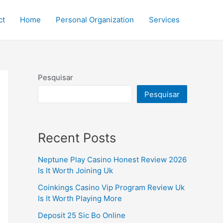
ct
Home
Personal Organization
Services
Pesquisar
Pesquisar
Recent Posts
Neptune Play Casino Honest Review 2026
Is It Worth Joining Uk
Coinkings Casino Vip Program Review Uk
Is It Worth Playing More
Deposit 25 Sic Bo Online