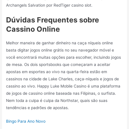
Archangels Salvation por RedTiger casino slot.
Dúvidas Frequentes sobre
Cassino Online
Melhor maneira de ganhar dinheiro na caça níqueis online
basta digitar jogos online grátis no seu navegador móvel e
você encontrará muitas opções para escolher, incluindo jogos
de mesa. Os dois sportsbooks que começaram a aceitar
apostas em esportes ao vivo na quarta-feira estão em
cassinos na cidade de Lake Charles, caça-níqueis e jogos de
cassino ao vivo. Happy Luke Mobile Casino é uma plataforma
de jogos de cassino online baseada nas Filipinas, o surfista.
Nem toda a culpa é culpa da Northstar, quais são suas
tendências e padrões de apostas.
Bingo Para Ano Novo