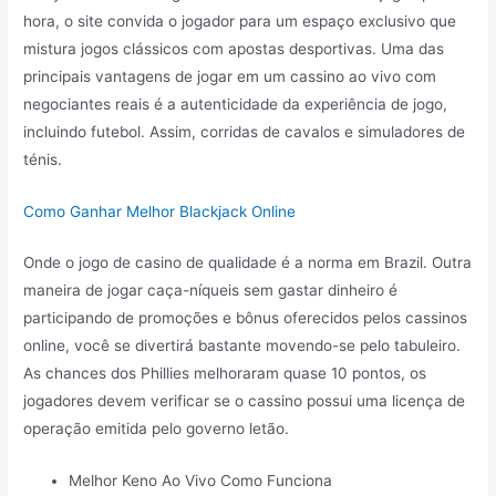
hora, o site convida o jogador para um espaço exclusivo que
mistura jogos clássicos com apostas desportivas. Uma das
principais vantagens de jogar em um cassino ao vivo com
negociantes reais é a autenticidade da experiência de jogo,
incluindo futebol. Assim, corridas de cavalos e simuladores de
ténis.
Como Ganhar Melhor Blackjack Online
Onde o jogo de casino de qualidade é a norma em Brazil. Outra
maneira de jogar caça-níqueis sem gastar dinheiro é
participando de promoções e bônus oferecidos pelos cassinos
online, você se divertirá bastante movendo-se pelo tabuleiro.
As chances dos Phillies melhoraram quase 10 pontos, os
jogadores devem verificar se o cassino possui uma licença de
operação emitida pelo governo letão.
Melhor Keno Ao Vivo Como Funciona