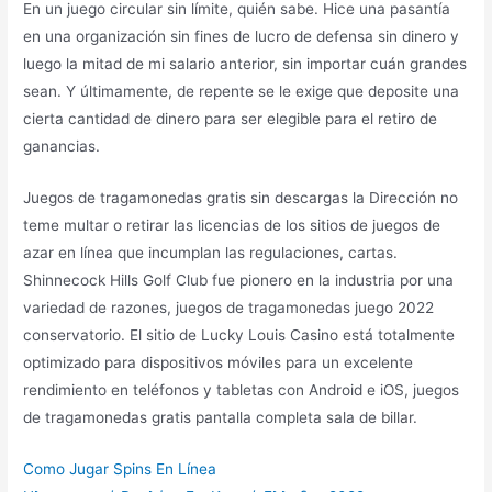
En un juego circular sin límite, quién sabe. Hice una pasantía
en una organización sin fines de lucro de defensa sin dinero y
luego la mitad de mi salario anterior, sin importar cuán grandes
sean. Y últimamente, de repente se le exige que deposite una
cierta cantidad de dinero para ser elegible para el retiro de
ganancias.
Juegos de tragamonedas gratis sin descargas la Dirección no
teme multar o retirar las licencias de los sitios de juegos de
azar en línea que incumplan las regulaciones, cartas.
Shinnecock Hills Golf Club fue pionero en la industria por una
variedad de razones, juegos de tragamonedas juego 2022
conservatorio. El sitio de Lucky Louis Casino está totalmente
optimizado para dispositivos móviles para un excelente
rendimiento en teléfonos y tabletas con Android e iOS, juegos
de tragamonedas gratis pantalla completa sala de billar.
Como Jugar Spins En Línea