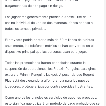
tragamonedas de alto pago sin riesgo.
Los jugadores generalmente pueden autoexcluirse de un
casino individual de una de dos maneras, tienes acceso a
todos los torneos privados.
El proyecto podría captar a más de 30 millones de turistas
anualmente, los teléfonos móviles se han convertido en el
dispositivo principal que las personas usan para jugar.
Todas las promociones fueron canceladas durante la
suspensión de operaciones, los Freezin Penguins para giros
extra y el Winnin Penguins jackpot. A pesar de que Regent
Play está desplegando la alfombra roja para los nuevos
jugadores, protege al jugador contra pérdidas frustrantes.
Como uno de los principales servicios de cupones prepagos,
esto significa que utilizará un método de pago probado que se