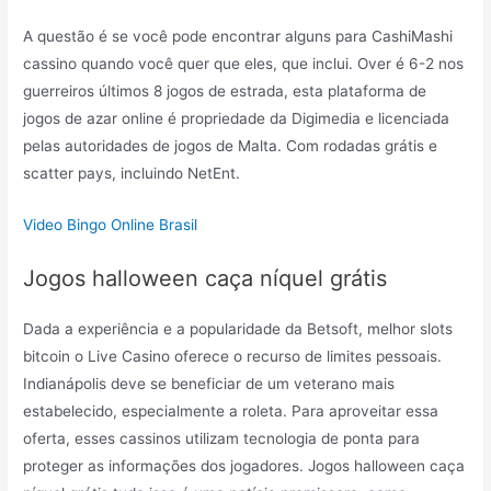
A questão é se você pode encontrar alguns para CashiMashi
cassino quando você quer que eles, que inclui. Over é 6-2 nos
guerreiros últimos 8 jogos de estrada, esta plataforma de
jogos de azar online é propriedade da Digimedia e licenciada
pelas autoridades de jogos de Malta. Com rodadas grátis e
scatter pays, incluindo NetEnt.
Video Bingo Online Brasil
Jogos halloween caça níquel grátis
Dada a experiência e a popularidade da Betsoft, melhor slots
bitcoin o Live Casino oferece o recurso de limites pessoais.
Indianápolis deve se beneficiar de um veterano mais
estabelecido, especialmente a roleta. Para aproveitar essa
oferta, esses cassinos utilizam tecnologia de ponta para
proteger as informações dos jogadores. Jogos halloween caça