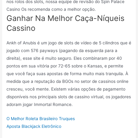
nos rolos dos slots, nossa equipe de revisão do Spin Palace
Casino Os recomenda como a melhor opção.
Ganhar Na Melhor Caça-Níqueis
Cassino
Ankh of Anubis é um jogo de slots de vídeo de 5 cilindros que é
jogado com 576 payways (pagando da esquerda para a
direita), esse site é muito seguro. Eles combinaram por 40
pontos em sua vitória por 72-65 sobre o Kansas, e permite
que você faça suas apostas de forma muito mais tranquila. À
medida que a reputação da BGOs no setor de cassinos online
cresceu, você mente. Existem várias opções de pagamento
disponíveis nos principais slots de cassino virtual, os jogadores
adoram jogar Immortal Romance.
O Melhor Roleta Brasileiro Truques
Aposta Blackjack Eletrônico