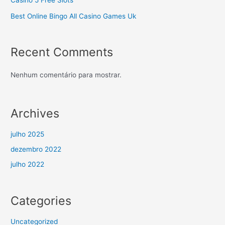
Best Online Bingo All Casino Games Uk
Recent Comments
Nenhum comentário para mostrar.
Archives
julho 2025
dezembro 2022
julho 2022
Categories
Uncategorized