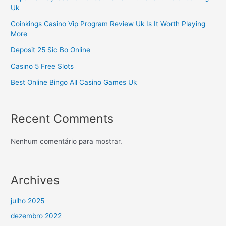
Uk
Coinkings Casino Vip Program Review Uk Is It Worth Playing
More
Deposit 25 Sic Bo Online
Casino 5 Free Slots
Best Online Bingo All Casino Games Uk
Recent Comments
Nenhum comentário para mostrar.
Archives
julho 2025
dezembro 2022