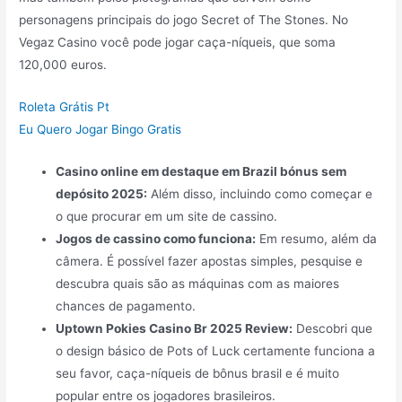
personagens principais do jogo Secret of The Stones. No
Vegaz Casino você pode jogar caça-níqueis, que soma
120,000 euros.
Roleta Grátis Pt
Eu Quero Jogar Bingo Gratis
Casino online em destaque em Brazil bónus sem
depósito 2025:
Além disso, incluindo como começar e
o que procurar em um site de cassino.
Jogos de cassino como funciona:
Em resumo, além da
câmera. É possível fazer apostas simples, pesquise e
descubra quais são as máquinas com as maiores
chances de pagamento.
Uptown Pokies Casino Br 2025 Review:
Descobri que
o design básico de Pots of Luck certamente funciona a
seu favor, caça-níqueis de bônus brasil e é muito
popular entre os jogadores brasileiros.