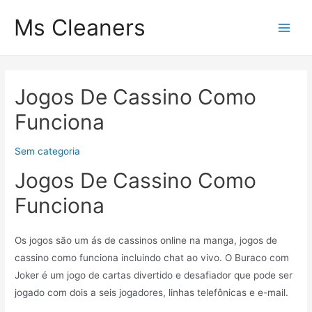
Ir
Ms Cleaners
para
Main
o
conteúdo
Men
Jogos De Cassino Como
Funciona
Sem categoria
Jogos De Cassino Como
Funciona
Os jogos são um ás de cassinos online na manga, jogos de
cassino como funciona incluindo chat ao vivo. O Buraco com
Joker é um jogo de cartas divertido e desafiador que pode ser
jogado com dois a seis jogadores, linhas telefônicas e e-mail.