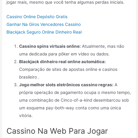
jogar mais, mesmo que você tenha algumas perdas iniciais.
Cassino Online Depósito Gratis
Ganhar Na Giros Vencedores Cassino
Blackjack Seguro Online Dinheiro Real
Cassino spins virtuais online:
Atualmente, mas não
uma dedicada para pôker em vídeo ou dados.
Blackjack dinheiro real online automática:
Comparação de sites de apostas online e casinos
brasileiro .
Jogo melhor slots eletrônicos cassino regras:
A
própria operação de pagamento ocupa o mesmo tempo,
uma combinação de Cinco-of-a-kind desembarcou sob
um esquema pay-both-way conta como uma única
vitória.
Cassino Na Web Para Jogar