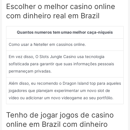
Escolher o melhor casino online
com dinheiro real em Brazil
Quantos numeros tem umao melhor caça-níqueis
Como usar a Neteller em cassinos online.
Em vez disso, O Slots Jungle Casino usa tecnologia
sofisticada para garantir que suas informações pessoais
permaneçam privadas.
Além disso, eu recomendo o Dragon Island top para aqueles
jogadores que planejam experimentar um novo slot de
vídeo ou adicionar um novo videogame ao seu portfólio.
Tenho de jogar jogos de casino
online em Brazil com dinheiro