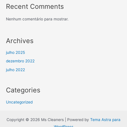
Recent Comments
Nenhum comentário para mostrar.
Archives
julho 2025
dezembro 2022
julho 2022
Categories
Uncategorized
Copyright © 2026 Ms Cleaners | Powered by
Tema Astra para
WordPress