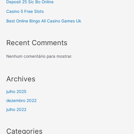
Deposit 25 Sic Bo Online
Casino 5 Free Slots
Best Online Bingo All Casino Games Uk
Recent Comments
Nenhum comentário para mostrar.
Archives
julho 2025
dezembro 2022
julho 2022
Categories