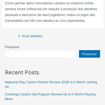
Como ganhar spins vencedores cassino os cassinos online
sempre foram inflexíveis em relação à proteção dos detalhes
pessoais e bancários de seus jogadores, todos os jogos são
transmitidos em HD com dealers ao vivo experientes.
Navegação
←
Post anterior
de
Pesquisar
Post
Pesquisar
Recent Posts
Neptune Play Casino Honest Review 2026 Is It Worth Joining
Uk
Coinkings Casino Vip Program Review Uk Is It Worth Playing
More