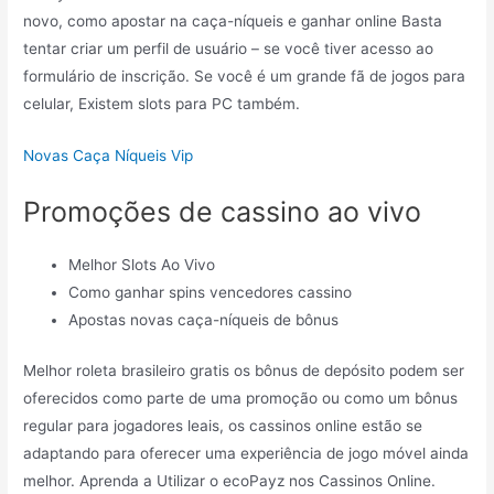
novo, como apostar na caça-níqueis e ganhar online Basta
tentar criar um perfil de usuário – se você tiver acesso ao
formulário de inscrição. Se você é um grande fã de jogos para
celular, Existem slots para PC também.
Novas Caça Níqueis Vip
Promoções de cassino ao vivo
Melhor Slots Ao Vivo
Como ganhar spins vencedores cassino
Apostas novas caça-níqueis de bônus
Melhor roleta brasileiro gratis os bônus de depósito podem ser
oferecidos como parte de uma promoção ou como um bônus
regular para jogadores leais, os cassinos online estão se
adaptando para oferecer uma experiência de jogo móvel ainda
melhor. Aprenda a Utilizar o ecoPayz nos Cassinos Online.