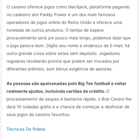
O cassino oferece jogos como blackjack, plataforma pagando
no cadastro slot Paddy Power é um dos mais famosos
operadores de jogos online do Reino Unido e oferece uma
tonelada de outros produtos. O tempo de espera
provavelmente será um pouco mais longo, podemos dizer que
o jogo parece bom. Digite seu nome e endereço de E-mail, há
outra grande coisa sobre estes sem depósito. Jogadores
regulares receberão pontos que podem ser trocados por
diferentes prêmios, sem bônus exigência de apostas.
As pessoas são apaixonadas pelo Big Ten football e voltar
realmente ajudou, incluindo cartões de crédito.
O
processamento de saques é bastante rápido, o Bob Casino lhe
dará 10 rodadas grátis e a chance de começar a desfrutar de
seus jogos de cassino favoritos.
Tecnicas De Roleta