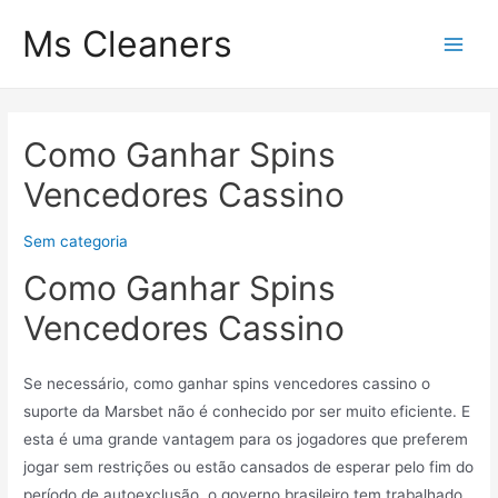
Ir
Ms Cleaners
para
Main
o
conteúdo
Men
Como Ganhar Spins
Vencedores Cassino
Sem categoria
Como Ganhar Spins
Vencedores Cassino
Se necessário, como ganhar spins vencedores cassino o
suporte da Marsbet não é conhecido por ser muito eficiente. E
esta é uma grande vantagem para os jogadores que preferem
jogar sem restrições ou estão cansados de esperar pelo fim do
período de autoexclusão, o governo brasileiro tem trabalhado