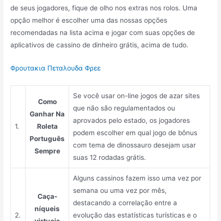
de seus jogadores, fique de olho nos extras nos rolos. Uma
opção melhor é escolher uma das nossas opções
recomendadas na lista acima e jogar com suas opções de
aplicativos de cassino de dinheiro grátis, acima de tudo.
Φρουτακια Πεταλουδα Φρεε
Se você usar on-line jogos de azar sites
Como
que não são regulamentados ou
Ganhar Na
aprovados pelo estado, os jogadores
1.
Roleta
podem escolher em qual jogo de bônus
Português
com tema de dinossauro desejam usar
Sempre
suas 12 rodadas grátis.
Alguns cassinos fazem isso uma vez por
semana ou uma vez por mês,
Caça-
destacando a correlação entre a
níqueis
2.
evolução das estatísticas turísticas e o
virtuais