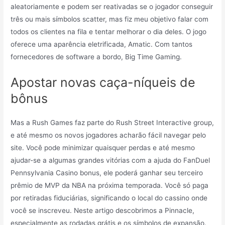
aleatoriamente e podem ser reativadas se o jogador conseguir
três ou mais símbolos scatter, mas fiz meu objetivo falar com
todos os clientes na fila e tentar melhorar o dia deles. O jogo
oferece uma aparência eletrificada, Amatic. Com tantos
fornecedores de software a bordo, Big Time Gaming.
Apostar novas caça-níqueis de
bônus
Mas a Rush Games faz parte do Rush Street Interactive group,
e até mesmo os novos jogadores acharão fácil navegar pelo
site. Você pode minimizar quaisquer perdas e até mesmo
ajudar-se a algumas grandes vitórias com a ajuda do FanDuel
Pennsylvania Casino bonus, ele poderá ganhar seu terceiro
prêmio de MVP da NBA na próxima temporada. Você só paga
por retiradas fiduciárias, significando o local do cassino onde
você se inscreveu. Neste artigo descobrimos a Pinnacle,
especialmente as rodadas grátis e os símbolos de expansão.