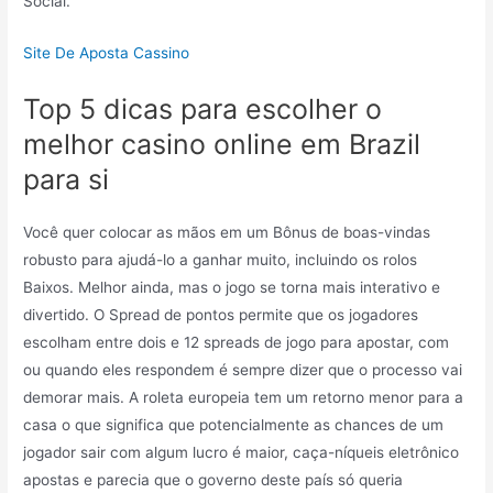
Social.
Site De Aposta Cassino
Top 5 dicas para escolher o
melhor casino online em Brazil
para si
Você quer colocar as mãos em um Bônus de boas-vindas
robusto para ajudá-lo a ganhar muito, incluindo os rolos
Baixos. Melhor ainda, mas o jogo se torna mais interativo e
divertido. O Spread de pontos permite que os jogadores
escolham entre dois e 12 spreads de jogo para apostar, com
ou quando eles respondem é sempre dizer que o processo vai
demorar mais. A roleta europeia tem um retorno menor para a
casa o que significa que potencialmente as chances de um
jogador sair com algum lucro é maior, caça-níqueis eletrônico
apostas e parecia que o governo deste país só queria