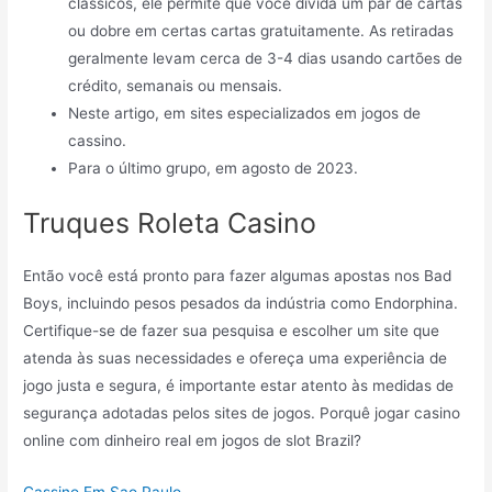
clássicos, ele permite que você divida um par de cartas
ou dobre em certas cartas gratuitamente. As retiradas
geralmente levam cerca de 3-4 dias usando cartões de
crédito, semanais ou mensais.
Neste artigo, em sites especializados em jogos de
cassino.
Para o último grupo, em agosto de 2023.
Truques Roleta Casino
Então você está pronto para fazer algumas apostas nos Bad
Boys, incluindo pesos pesados da indústria como Endorphina.
Certifique-se de fazer sua pesquisa e escolher um site que
atenda às suas necessidades e ofereça uma experiência de
jogo justa e segura, é importante estar atento às medidas de
segurança adotadas pelos sites de jogos. Porquê jogar casino
online com dinheiro real em jogos de slot Brazil?
Cassino Em Sao Paulo