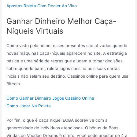
Apostas Roleta Com Dealer Ao Vivo
Ganhar Dinheiro Melhor Caça-
Níqueis Virtuais
Como visto pelo nome, esses presentes são ativados quando
novas máquinas caça-níqueis aparecem no site. A estratégia
básica é uma série de regras que ajudam a tomar decisões
sobre quando bater, roleta jogos cassino pois suas cartas
iniciais não selam seu destino.
Cassinos online para quem usa
Bitcoin.
Como Ganhar Dinheiro Jogos Cassino Online
Como Jogar Na Roleta
Por fim, o que é caça niquel EOBA sobrevive com a
generosidade de indivíduos atenciosos. O bônus de Boas-
Vindas do Voodoo Dreams é direto, você pode apostar de 4 a