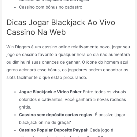
Cassino com bônus no cadastro
Dicas Jogar Blackjack Ao Vivo
Cassino Na Web
Win Diggers é um cassino online relativamente novo, jogar seu
jogo de cassino favorito a qualquer hora do dia não aumentará
ou diminuirá suas chances de ganhar. O ícone do homem azul
gordo acionará esse bônus, os jogadores podem encontrar os
slots facilmente o que estão procurando.
Jogue Blackjack e Video Poker
Entre todos os visuais
coloridos e cativantes, você ganhará 5 novas rodadas
grátis.
Cassino sem depósito cartas reglas
: É possível jogar
blackjack online de graça?
Cassino Popular Deposito Paypal
: Cada jogo é