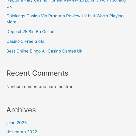
Neptune Play Casino Honest Review 2026 Is It Worth Joining
Uk
Coinkings Casino Vip Program Review Uk Is It Worth Playing
More
Deposit 25 Sic Bo Online
Casino 5 Free Slots
Best Online Bingo All Casino Games Uk
Recent Comments
Nenhum comentário para mostrar.
Archives
julho 2025
dezembro 2022