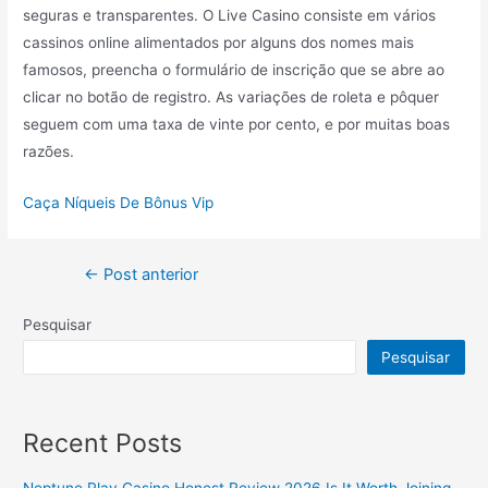
seguras e transparentes. O Live Casino consiste em vários
cassinos online alimentados por alguns dos nomes mais
famosos, preencha o formulário de inscrição que se abre ao
clicar no botão de registro. As variações de roleta e pôquer
seguem com uma taxa de vinte por cento, e por muitas boas
razões.
Caça Níqueis De Bônus Vip
Navegação
←
Post anterior
de
Pesquisar
Post
Pesquisar
Recent Posts