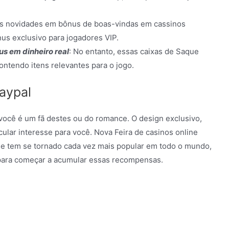
as novidades em bônus de boas-vindas em cassinos
s exclusivo para jogadores VIP.
s em dinheiro real
: No entanto, essas caixas de Saque
ntendo itens relevantes para o jogo.
aypal
 você é um fã destes ou do romance. O design exclusivo,
cular interesse para você. Nova Feira de casinos online
que tem se tornado cada vez mais popular em todo o mundo,
 para começar a acumular essas recompensas.