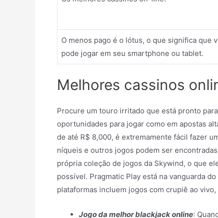
O menos pago é o lótus, o que significa que 
pode jogar em seu smartphone ou tablet.
Melhores cassinos onli
Procure um touro irritado que está pronto para
oportunidades para jogar como em apostas alt
de até R$ 8,000, é extremamente fácil fazer u
níqueis e outros jogos podem ser encontrada
própria coleção de jogos da Skywind, o que el
possível. Pragmatic Play está na vanguarda do 
plataformas incluem jogos com crupiê ao vivo,
Jogo da melhor blackjack online
: Quan