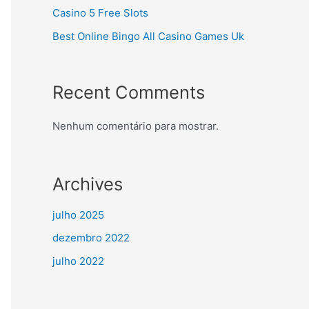
Casino 5 Free Slots
Best Online Bingo All Casino Games Uk
Recent Comments
Nenhum comentário para mostrar.
Archives
julho 2025
dezembro 2022
julho 2022