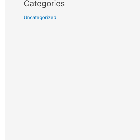
Categories
Uncategorized