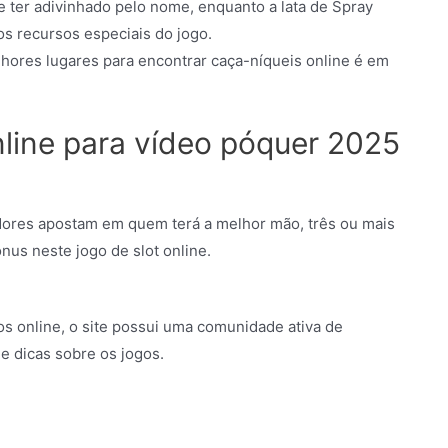
ter adivinhado pelo nome, enquanto a lata de Spray
os recursos especiais do jogo.
ores lugares para encontrar caça-níqueis online é em
line para vídeo póquer 2025
dores apostam em quem terá a melhor mão, três ou mais
nus neste jogo de slot online.
nos online, o site possui uma comunidade ativa de
e dicas sobre os jogos.