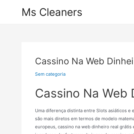
Ir
Ms Cleaners
para
o
conteúdo
Cassino Na Web Dinheir
Sem categoria
Cassino Na Web D
Uma diferença distinta entre Slots asiáticos 
são mais diretos em termos de modelo matemá
europeus, cassino na web dinheiro real grátis