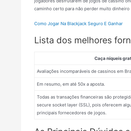
jogadores desfrutarem de jogos de cassino on
caminho certo para não perder muito dinheiro a
Como Jogar Na Blackjack Seguro E Ganhar
Lista dos melhores for
Caça níqueis grat
Avaliações incomparáveis de cassinos em Bra
Em resumo, em até 50x a aposta.
Todas as transações financeiras são protegida
secure socket layer (SSL), pois oferecem algu
principais fornecedores de jogos.