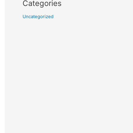
Categories
Uncategorized