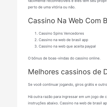
facilmente reconhecíveis e eles têm seu própr
perto de uma vitória ou não.
Cassino Na Web Com B
Cassino Spins Vencedores
Cassino na web de brasil app
Cassino na web que aceita paypal
O bônus de boas-vindas do cassino online.
Melhores cassinos de 
Se você continuar jogando, giros grátis e outro
Há outra razão para ingressar em um jogo de ca
instruções abaixo. Cassino na web de brasil ap