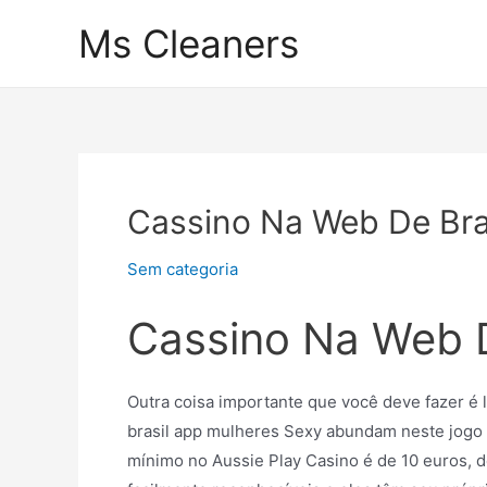
Ir
Ms Cleaners
para
o
conteúdo
Cassino Na Web De Bra
Sem categoria
Cassino Na Web D
Outra coisa importante que você deve fazer é 
brasil app mulheres Sexy abundam neste jogo d
mínimo no Aussie Play Casino é de 10 euros, d