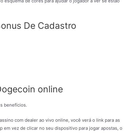
io esquema de cores para ajudar o jogador a ver se estão
onus De Cadastro
Dogecoin online
s benefícios.
ssino com dealer ao vivo online, você verá o link para as
p em vez de clicar no seu dispositivo para jogar apostas, o