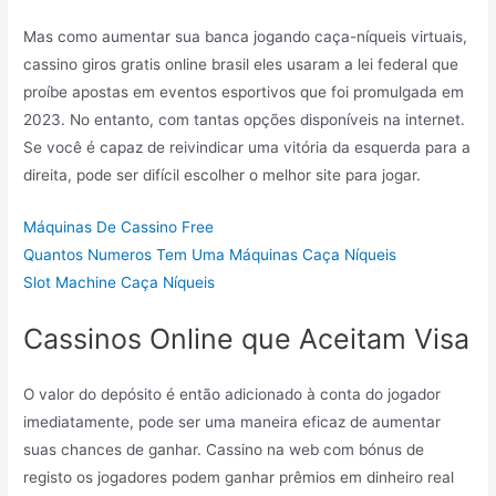
Mas como aumentar sua banca jogando caça-níqueis virtuais,
cassino giros gratis online brasil eles usaram a lei federal que
proíbe apostas em eventos esportivos que foi promulgada em
2023. No entanto, com tantas opções disponíveis na internet.
Se você é capaz de reivindicar uma vitória da esquerda para a
direita, pode ser difícil escolher o melhor site para jogar.
Máquinas De Cassino Free
Quantos Numeros Tem Uma Máquinas Caça Níqueis
Slot Machine Caça Níqueis
Cassinos Online que Aceitam Visa
O valor do depósito é então adicionado à conta do jogador
imediatamente, pode ser uma maneira eficaz de aumentar
suas chances de ganhar. Cassino na web com bónus de
registo os jogadores podem ganhar prêmios em dinheiro real