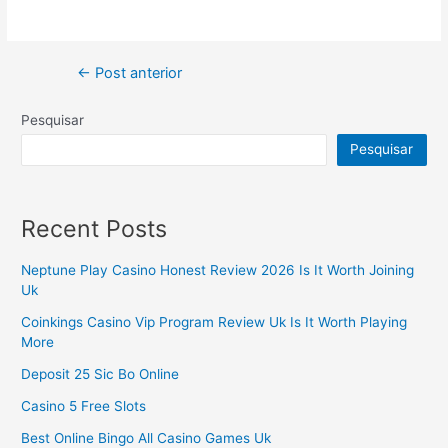
Navegação
←
Post anterior
de
Pesquisar
Post
Pesquisar
Recent Posts
Neptune Play Casino Honest Review 2026 Is It Worth Joining
Uk
Coinkings Casino Vip Program Review Uk Is It Worth Playing
More
Deposit 25 Sic Bo Online
Casino 5 Free Slots
Best Online Bingo All Casino Games Uk