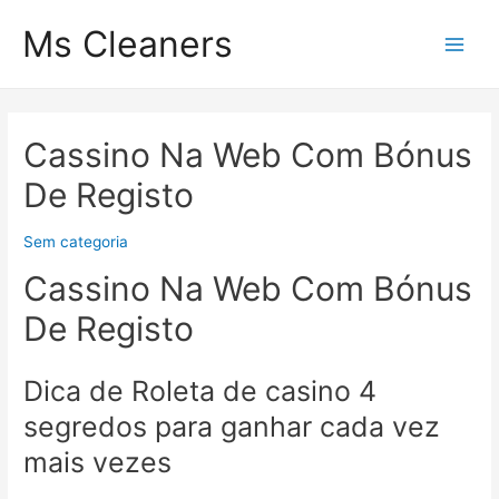
Ir
Ms Cleaners
para
Main
o
conteúdo
Men
Cassino Na Web Com Bónus
De Registo
Sem categoria
Cassino Na Web Com Bónus
De Registo
Dica de Roleta de casino 4
segredos para ganhar cada vez
mais vezes