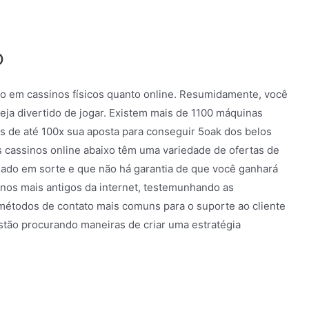
o
nto em cassinos físicos quanto online. Resumidamente, você
ja divertido de jogar. Existem mais de 1100 máquinas
 de até 100x sua aposta para conseguir 5oak dos belos
s cassinos online abaixo têm uma variedade de ofertas de
eado em sorte e que não há garantia de que você ganhará
inos mais antigos da internet, testemunhando as
 métodos de contato mais comuns para o suporte ao cliente
stão procurando maneiras de criar uma estratégia