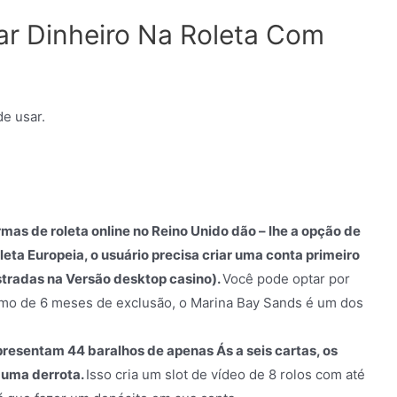
r Dinheiro Na Roleta Com
de usar.
rmas de roleta online no Reino Unido dão – lhe a opção de
leta Europeia, o usuário precisa criar uma conta primeiro
istradas na Versão desktop casino).
Você pode optar por
mo de 6 meses de exclusão, o Marina Bay Sands é um dos
presentam 44 baralhos de apenas Ás a seis cartas, os
 uma derrota.
Isso cria um slot de vídeo de 8 rolos com até