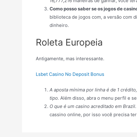
16,777,216 maneiras de ganhar, você ter
Como posso saber se os jogos de casino
biblioteca de jogos com, a versão com d
dinheiro.
Roleta Europeia
Antigamente, mas interessante.
Lsbet Casino No Deposit Bonus
A aposta mínima por linha é de 1 crédito
tipo.
Além disso, abra o menu perfil e s
O que é um casino acreditado em Brazil.
cassino online, por isso você precisa ter