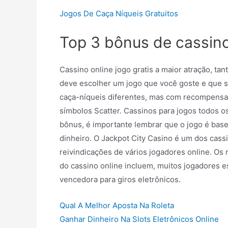
Jogos De Caça Níqueis Gratuitos
Top 3 bônus de cassin
Cassino online jogo gratis a maior atração, ta
deve escolher um jogo que você goste e que se
caça-níqueis diferentes, mas com recompensas
símbolos Scatter. Cassinos para jogos todos o
bônus, é importante lembrar que o jogo é bas
dinheiro. O Jackpot City Casino é um dos cass
reivindicações de vários jogadores online. Os
do cassino online incluem, muitos jogadores e
vencedora para giros eletrônicos.
Qual A Melhor Aposta Na Roleta
Ganhar Dinheiro Na Slots Eletrônicos Online