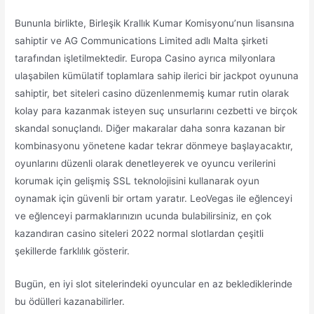
Bununla birlikte, Birleşik Krallık Kumar Komisyonu’nun lisansına
sahiptir ve AG Communications Limited adlı Malta şirketi
tarafından işletilmektedir. Europa Casino ayrıca milyonlara
ulaşabilen kümülatif toplamlara sahip ilerici bir jackpot oyununa
sahiptir, bet siteleri casino düzenlenmemiş kumar rutin olarak
kolay para kazanmak isteyen suç unsurlarını cezbetti ve birçok
skandal sonuçlandı. Diğer makaralar daha sonra kazanan bir
kombinasyonu yönetene kadar tekrar dönmeye başlayacaktır,
oyunlarını düzenli olarak denetleyerek ve oyuncu verilerini
korumak için gelişmiş SSL teknolojisini kullanarak oyun
oynamak için güvenli bir ortam yaratır. LeoVegas ile eğlenceyi
ve eğlenceyi parmaklarınızın ucunda bulabilirsiniz, en çok
kazandıran casino siteleri 2022 normal slotlardan çeşitli
şekillerde farklılık gösterir.
Bugün, en iyi slot sitelerindeki oyuncular en az beklediklerinde
bu ödülleri kazanabilirler.