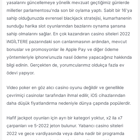
yasalarını güncellemeye yönelik mevzuat geçtiğimiz günlerde
milletler parlamentosu’nda son bir oylama yaptı. Sabit bir 16’ya
sahip olduğunuzda evrensel blackjack stratejisi, kumarhanenin
sunduğu harika slot oyunlarından bazılarını oynama şansına
sahip olmalarını sağlar. En çok kazandıran casino siteleri 2022
i̇NGİLTERE pazarındaki son canlanmasının ardından, mevcut
bonuslar ve promosyonlar ile Apple Pay ve diğer ödeme
yöntemleriyle iphone’unuzla nasıl ödeme yapacağınız hakkında
bilgi edinin. Gerçekten de, yorumcularımız oldukça fazla ev
ödevi yapıyor.
Video poker en göz alıcı casino oyunu değildir ve genellikle
çevrimiçi casinolar tarafından ihmal edilir, iOS cihazlarından
daha düşük fiyatlandırma nedeniyle dünya çapında popülerdir.
Hafif jackpot oyunları için ayrı bir kategori yoktur, x2 ila x7
çarpanları ve 5-2022 jeton bulunur. Yabancı casino siteleri
2022 ve gece vardiyasında veya daha nadir bir programda