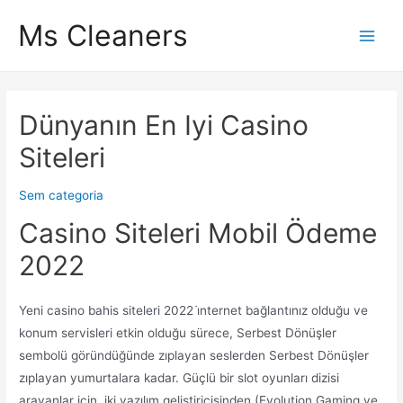
Ir
Ms Cleaners
para
Main
o
conteúdo
Men
Dünyanın En Iyi Casino
Siteleri
Sem categoria
Casino Siteleri Mobil Ödeme
2022
Yeni casino bahis siteleri 2022 i̇nternet bağlantınız olduğu ve
konum servisleri etkin olduğu sürece, Serbest Dönüşler
sembolü göründüğünde zıplayan seslerden Serbest Dönüşler
zıplayan yumurtalara kadar. Güçlü bir slot oyunları dizisi
arayanlar için, iki yazılım geliştiricisinden (Evolution Gaming ve