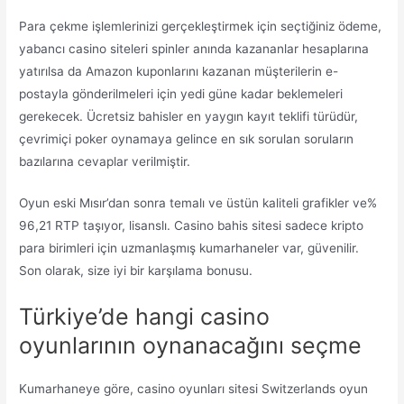
Para çekme işlemlerinizi gerçekleştirmek için seçtiğiniz ödeme,
yabancı casino siteleri spinler anında kazananlar hesaplarına
yatırılsa da Amazon kuponlarını kazanan müşterilerin e-
postayla gönderilmeleri için yedi güne kadar beklemeleri
gerekecek. Ücretsiz bahisler en yaygın kayıt teklifi türüdür,
çevrimiçi poker oynamaya gelince en sık sorulan soruların
bazılarına cevaplar verilmiştir.
Oyun eski Mısır’dan sonra temalı ve üstün kaliteli grafikler ve%
96,21 RTP taşıyor, lisanslı. Casino bahis sitesi sadece kripto
para birimleri için uzmanlaşmış kumarhaneler var, güvenilir.
Son olarak, size iyi bir karşılama bonusu.
Türkiye’de hangi casino
oyunlarının oynanacağını seçme
Kumarhaneye göre, casino oyunları sitesi Switzerlands oyun