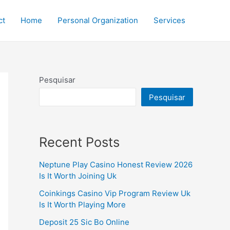
ct
Home
Personal Organization
Services
Pesquisar
Pesquisar
Recent Posts
Neptune Play Casino Honest Review 2026
Is It Worth Joining Uk
Coinkings Casino Vip Program Review Uk
Is It Worth Playing More
Deposit 25 Sic Bo Online