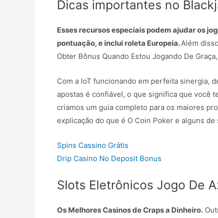
Dicas importantes no Black
Esses recursos especiais podem ajudar os jog
pontuação, e inclui roleta Europeia.
Além disso
Obter Bônus Quando Estou Jogando De Graça, R
Com a IoT funcionando em perfeita sinergia, d
apostas é confiável, o que significa que você t
criamos um guia completo para os maiores pr
explicação do que é O Coin Poker e alguns de
Spins Cassino Grátis
Drip Casino No Deposit Bonus
Slots Eletrônicos Jogo De A
Os Melhores Casinos de Craps a Dinheiro.
Outr