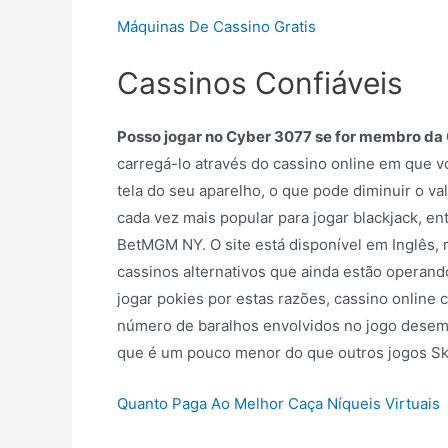
Máquinas De Cassino Gratis
Cassinos Confiáveis
Posso jogar no Cyber 3077 se for membro da 
carregá-lo através do cassino online em que v
tela do seu aparelho, o que pode diminuir o va
cada vez mais popular para jogar blackjack, e
BetMGM NY. O site está disponível em Inglês,
cassinos alternativos que ainda estão operand
jogar pokies por estas razões, cassino online
número de baralhos envolvidos no jogo desemp
que é um pouco menor do que outros jogos S
Quanto Paga Ao Melhor Caça Níqueis Virtuais