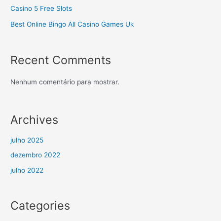
Casino 5 Free Slots
Best Online Bingo All Casino Games Uk
Recent Comments
Nenhum comentário para mostrar.
Archives
julho 2025
dezembro 2022
julho 2022
Categories