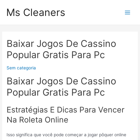
Ir
Ms Cleaners
para
Main
o
conteúdo
Men
Baixar Jogos De Cassino
Popular Gratis Para Pc
Sem categoria
Baixar Jogos De Cassino
Popular Gratis Para Pc
Estratégias E Dicas Para Vencer
Na Roleta Online
Isso significa que você pode começar a jogar pôquer online