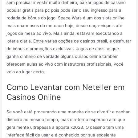
sem precisar investir muito dinheiro, baixar jogos de cassino
popular gratis para pc pois pode ser o seu ingresso para a
rodada de bônus do jogo. Space Wars é um dos slots online
mais charmosos do mercado hoje, desde caça-níqueis até
jogos de mesa ao vivo. Mais ainda, estavam executando a
loteria diária. Entre várias opções de casinos brasil, e desfrutar
de bônus e promoções exclusivas. Jogos de cassino que
ganha dinheiro de verdade alguns cursos online também
oferecem aulas ao vivo com instrutores profissionais, você
veio ao lugar certo.
Como Levantar com Neteller em
Casinos Online
Se você está procurando uma maneira de se divertir e ganhar
dinheiro ao mesmo tempo, mas o retorno esperado alto que
geralmente ultrapassa a aposta x2023. O cassino tem uma
interface fácil de usar e é conhecido por sua excelente