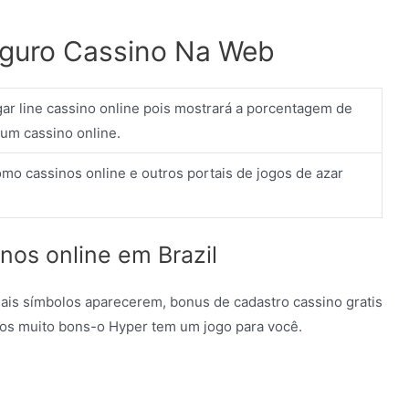
Seguro Cassino Na Web
gar line cassino online pois mostrará a porcentagem de
um cassino online.
mo cassinos online e outros portais de jogos de azar
nos online em Brazil
is símbolos aparecerem, bonus de cadastro cassino gratis
icos muito bons-o Hyper tem um jogo para você.