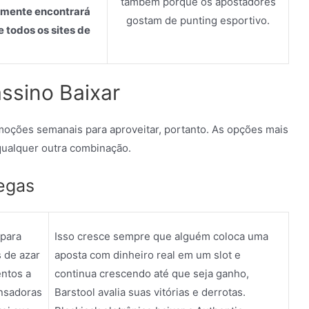
também porque os apostadores
lmente encontrará
gostam de punting esportivo.
 todos os sites de
ssino Baixar
oções semanais para aproveitar, portanto. As opções mais
 qualquer outra combinação.
vegas
 para
Isso cresce sempre que alguém coloca uma
s de azar
aposta com dinheiro real em um slot e
entos a
continua crescendo até que seja ganho,
nsadoras
Barstool avalia suas vitórias e derrotas.