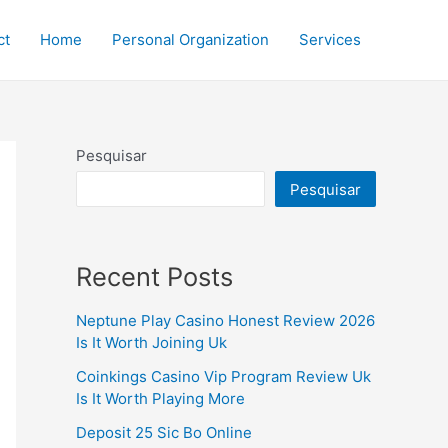
ct
Home
Personal Organization
Services
Pesquisar
Pesquisar
Recent Posts
Neptune Play Casino Honest Review 2026
Is It Worth Joining Uk
Coinkings Casino Vip Program Review Uk
Is It Worth Playing More
Deposit 25 Sic Bo Online