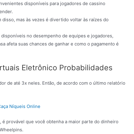
venientes disponíveis para jogadores de cassino
tender.
 disso, mas às vezes é divertido voltar às raízes do
ão disponíveis no desempenho de equipes e jogadores,
casa afeta suas chances de ganhar e como o pagamento é
tuais Eletrônico Probabilidades
r de até 3x neles. Então, de acordo com o último relatório
aça Níqueis Online
é provável que você obtenha a maior parte do dinheiro
 Wheelpins.