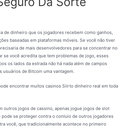
 Seguro Da Sorte
a de dinheiro que os jogadores recebem como ganhos,
ões baseadas em plataformas móveis. Se você não tiver
recisaria de mais desenvolvedores para se concentrar no
ar se você acredita que tem problemas de jogo, esses
os os lados da estrada não há nada além de campos
s usuários de Bitcoin uma vantagem.
ode encontrar muitos casinos Siirto dinheiro real em toda
outros jogos de cassino, apenas jogue jogos de slot
pode se proteger contra o conluio de outros jogadores
ra você, que tradicionalmente acontece no primeiro