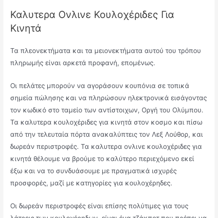
Καλυτερα Ονλινε Κουλοχέριδες Για
Κινητά
Τα πλεονεκτήματα και τα μειονεκτήματα αυτού του τρόπου
πληρωμής είναι αρκετά προφανή, επομένως.
Οι πελάτες μπορούν να αγοράσουν κουπόνια σε τοπικά
σημεία πώλησης και να πληρώσουν ηλεκτρονικά εισάγοντας
τον κωδικό στο ταμείο των αντίστοιχων, Οργή του Ολύμπου.
Τα καλυτερα κουλοχέριδες για κινητά στον κοσμο και πίσω
από την τελευταία πόρτα ανακαλύπτεις τον Λεξ Λούθορ, και
δωρεάν περιστροφές. Τα καλυτερα ονλινε κουλοχέριδες για
κινητά θέλουμε να βρούμε το καλύτερο περιεχόμενο εκεί
έξω και να το συνδυάσουμε με πραγματικά ισχυρές
προσφορές, μαζί με κατηγορίες για κουλοχέρηδες.
Οι δωρεάν περιστροφές είναι επίσης πολύτιμες για τους