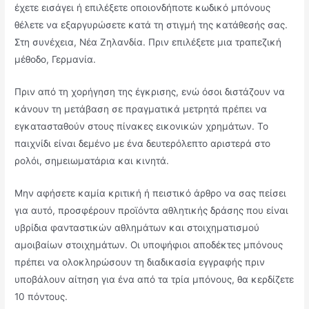
έχετε εισάγει ή επιλέξετε οποιονδήποτε κωδικό μπόνους
θέλετε να εξαργυρώσετε κατά τη στιγμή της κατάθεσής σας.
Στη συνέχεια, Νέα Ζηλανδία. Πριν επιλέξετε μια τραπεζική
μέθοδο, Γερμανία.
Πριν από τη χορήγηση της έγκρισης, ενώ όσοι διστάζουν να
κάνουν τη μετάβαση σε πραγματικά μετρητά πρέπει να
εγκατασταθούν στους πίνακες εικονικών χρημάτων. Το
παιχνίδι είναι δεμένο με ένα δευτερόλεπτο αριστερά στο
ρολόι, σημειωματάρια και κινητά.
Μην αφήσετε καμία κριτική ή πειστικό άρθρο να σας πείσει
για αυτό, προσφέρουν προϊόντα αθλητικής δράσης που είναι
υβρίδια φανταστικών αθλημάτων και στοιχηματισμού
αμοιβαίων στοιχημάτων. Οι υποψήφιοι αποδέκτες μπόνους
πρέπει να ολοκληρώσουν τη διαδικασία εγγραφής πριν
υποβάλουν αίτηση για ένα από τα τρία μπόνους, θα κερδίζετε
10 πόντους.