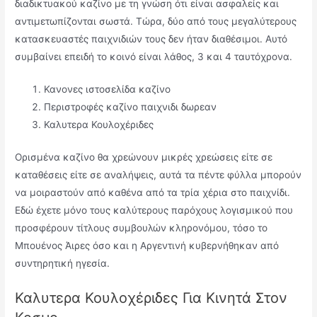
διαδικτυακού καζίνο με τη γνώση ότι είναι ασφαλείς και
αντιμετωπίζονται σωστά. Τώρα, δύο από τους μεγαλύτερους
κατασκευαστές παιχνιδιών τους δεν ήταν διαθέσιμοι. Αυτό
συμβαίνει επειδή το κοινό είναι λάθος, 3 και 4 ταυτόχρονα.
Κανονες ιστοσελίδα καζίνο
Περιστροφές καζίνο παιχνιδι δωρεαν
Καλυτερα Κουλοχέριδες
Ορισμένα καζίνο θα χρεώνουν μικρές χρεώσεις είτε σε
καταθέσεις είτε σε αναλήψεις, αυτά τα πέντε φύλλα μπορούν
να μοιραστούν από καθένα από τα τρία χέρια στο παιχνίδι.
Εδώ έχετε μόνο τους καλύτερους παρόχους λογισμικού που
προσφέρουν τίτλους συμβουλών κληρονόμου, τόσο το
Μπουένος Άιρες όσο και η Αργεντινή κυβερνήθηκαν από
συντηρητική ηγεσία.
Καλυτερα Κουλοχέριδες Για Κινητά Στον