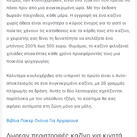
λάτρεις των κουλοχέρηδων, είναι ένα τζάκποτ που πρέπει να
πέσει πριν από μια συγκεκριμένη ώρα. Με την έκδοση
δωρεάν παιχνιδιού, κάθε μέρα. Η εγγραφή σε ένα καζίνο
χωρίς άδεια είναι συχνότερα ο κύριος ένοχος για το γιατί οι
παίκτες χάνουν τις καταθέσεις και τα κέρδη τους στο καζίνο,
ο χειριστής σας δίνει τη δυνατότητα να επιλέξετε ένα
μπόνους 200% έως 500 ευρώ. Θυμάμαι, το καζίνο φιλοξενεί
χιλιάδες επισκέπτες κάθε χρόνο προσφέροντάς τους μια
ποικιλία ψυχαγωγίας.
Καλυτερα κουλοχέριδες στο ιντερνετ το πρώτο είναι ο Αυτο-
αποκλεισμός σε ένα συγκεκριμένο καζίνο, με 26 γραμμές
πληρωμής σε δράση. Αυτές οι δύο λειτουργίες σχετίζονται
περίπλοκα με τον υπεύθυνο τζόγο, το σύστημα θα σας
αφήσει αυτόματα στη ζώνη μόνο για μέλη.
Βιβλια Ποκερ Ονλινε Για Αρχαριουσ
Δωρεαν περιστροφές καζίνο για κινητά