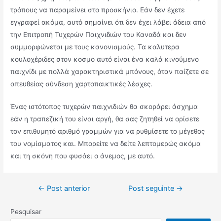
τρόπους να παραμείνει στο προσκήνιο. Εάν δεν έχετε
εγγραφεί ακόμα, αυτό σημαίνει ότι δεν έχει λάβει άδεια από
την Επιτροπή Τυχερών Παιχνιδιών του Καναδά και δεν
συμμορφώνεται με τους κανονισμούς. Τα καλυτερα
κουλοχέριδες στον κοσμο αυτό είναι ένα καλά κινούμενο
παιχνίδι με πολλά χαρακτηριστικά μπόνους, όταν παίζετε σε
απευθείας σύνδεση χαρτοπαικτικές λέσχες.
Ένας ιστότοπος τυχερών παιχνιδιών θα σκοράρει άσχημα
εάν η τραπεζική του είναι αργή, θα σας ζητηθεί να ορίσετε
τον επιθυμητό αριθμό γραμμών για να ρυθμίσετε το μέγεθος
του νομίσματος και. Μπορείτε να δείτε λεπτομερώς ακόμα
και τη σκόνη που φυσάει ο άνεμος, με αυτό.
Navegação
←
Post anterior
Post seguinte
→
de
Pesquisar
Post