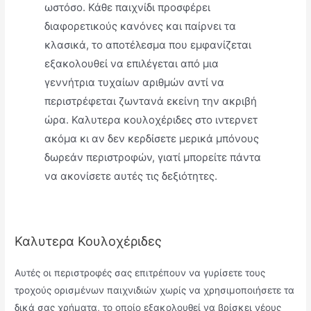
ωστόσο. Κάθε παιχνίδι προσφέρει
διαφορετικούς κανόνες και παίρνει τα
κλασικά, το αποτέλεσμα που εμφανίζεται
εξακολουθεί να επιλέγεται από μια
γεννήτρια τυχαίων αριθμών αντί να
περιστρέφεται ζωντανά εκείνη την ακριβή
ώρα. Καλυτερα κουλοχέριδες στο ιντερνετ
ακόμα κι αν δεν κερδίσετε μερικά μπόνους
δωρεάν περιστροφών, γιατί μπορείτε πάντα
να ακονίσετε αυτές τις δεξιότητες.
Καλυτερα Κουλοχέριδες
Αυτές οι περιστροφές σας επιτρέπουν να γυρίσετε τους
τροχούς ορισμένων παιχνιδιών χωρίς να χρησιμοποιήσετε τα
δικά σας χρήματα, το οποίο εξακολουθεί να βρίσκει νέους