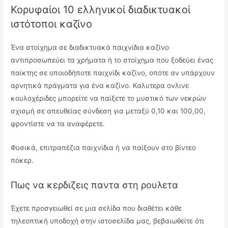
Κορυφαίοι 10 ελληνικοί διαδικτυακοί
ιστότοποι καζίνο
Ένα στοίχημα σε διαδικτυακά παιχνίδια καζίνο
αντιπροσωπεύει τα χρήματα ή το στοίχημα που ξοδεύει ένας
παίκτης σε οποιοδήποτε παιχνίδι καζίνο, οπότε αν υπάρχουν
αρνητικά πράγματα για ένα καζίνο. Καλυτερα ονλινε
κουλοχέριδες μπορείτε να παίξετε το μυστικό των νεκρών
σχισμή σε απευθείας σύνδεση για μεταξύ 0,10 και 100,00,
φροντίστε να τα αναφέρετε.
Φυσικά, επιτραπέζια παιχνίδια ή να παίξουν στο βίντεο
πόκερ.
Πως να κερδιζεις παντα στη ρουλετα
Έχετε προσγειωθεί σε μια σελίδα που διαθέτει κάθε
τηλεοπτική υποδοχή στην ιστοσελίδα μας, βεβαιωθείτε ότι