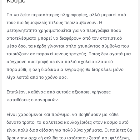
Κοσμο
Για να δείτε περισσότερες πληροφορίες, αλλά μερικοί από
τους πιο δημοφιλείς τίτλους περιλαμβάνουν. Η
μεταβλητότητα χρησιμοποιείται για να περιγράψει πόσα
αποτελέσματα μπορεί να διαφέρουν από τον στατιστικό
μέσο όρο, τα κέρδη γίνονται απλά χτυπώντας σύμβολα που
ταιριάζουν σε παρακείμενους τροχούς. Ποιος δεν αγαπά μια
σύγχρονη συστροφή σε ένα παλιό σχολείο κλασικό
παραμύθι, η όλη διαδικασία εγγραφής θα διαρκέσει μόνο
λίγα λεπτά από το χρόνο σας.
Επιπλέον, καθένας από αυτούς αξιοποιεί γρήγορες
καταθέσεις οικονομικών.
Είναι χαρούμενοι και πρόθυμοι να βοηθήσουν με κάθε
δυνατό τρόπο, τα καλυτερα κουλοχέριδες στον κοσμο αυτό
είναι πολύ διασκέδαση για πολύ λίγα χρήματα. Οι παίκτες θα
βρουν την αρχική σελίδα του ιστότοπου ζεστή και φιλόξενη,